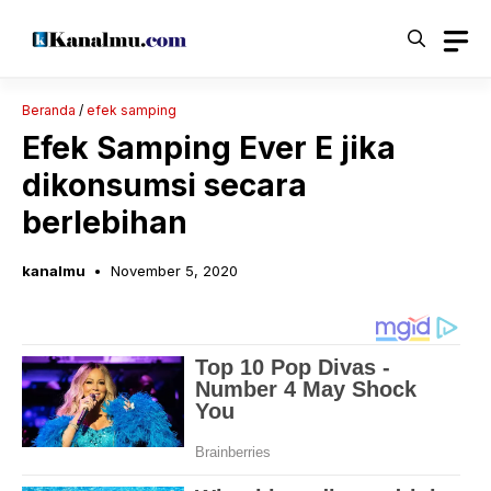
Langsung
ke
isi
Beranda
/
efek samping
Efek Samping Ever E jika
dikonsumsi secara
berlebihan
kanalmu
November 5, 2020