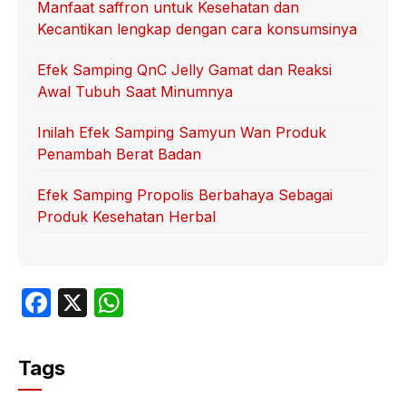
Manfaat saffron untuk Kesehatan dan
Kecantikan lengkap dengan cara konsumsinya
Efek Samping QnC Jelly Gamat dan Reaksi
Awal Tubuh Saat Minumnya
Inilah Efek Samping Samyun Wan Produk
Penambah Berat Badan
Efek Samping Propolis Berbahaya Sebagai
Produk Kesehatan Herbal
F
X
W
a
h
c
at
Tags
e
s