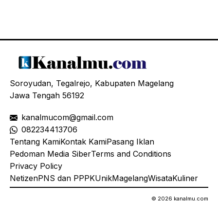
Soroyudan, Tegalrejo, Kabupaten Magelang
Jawa Tengah 56192
kanalmucom@gmail.com
08
2234413706
Tentang Kami
Kontak Kami
Pasang Iklan
Pedoman Media Siber
Terms and Conditions
Privacy Policy
Netizen
PNS dan PPPK
Unik
Magelang
Wisata
Kuliner
© 2026 kanalmu.com