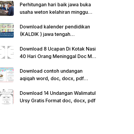
Perhitungan hari baik jawa buka
usaha weton kelahiran minggu
pon
Download kalender pendidikan
(KALDIK ) jawa tengah
2022/2023 pdf
Download 8 Ucapan Di Kotak Nasi
40 Hari Orang Meninggal Doc Ms.
Word Siap Edit
Download contoh undangan
aqiqah word, doc, docx, pdf
kosong siap edit
Download 14 Undangan Walimatul
Ursy Gratis Format doc, docx, pdf