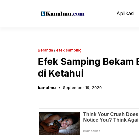
Langsung
ke
Aplikasi
isi
Beranda
/
efek samping
Efek Samping Bekam B
di Ketahui
kanalmu
September 19, 2020