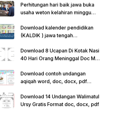
Perhitungan hari baik jawa buka
usaha weton kelahiran minggu
pon
Download kalender pendidikan
(KALDIK ) jawa tengah
2022/2023 pdf
Download 8 Ucapan Di Kotak Nasi
40 Hari Orang Meninggal Doc Ms.
Word Siap Edit
Download contoh undangan
aqiqah word, doc, docx, pdf
kosong siap edit
Download 14 Undangan Walimatul
Ursy Gratis Format doc, docx, pdf