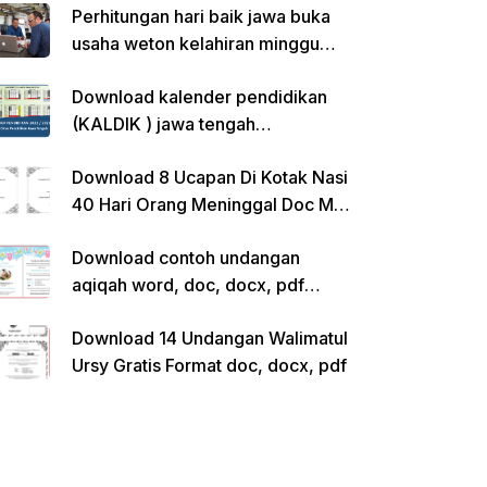
Perhitungan hari baik jawa buka
usaha weton kelahiran minggu
pon
Download kalender pendidikan
(KALDIK ) jawa tengah
2022/2023 pdf
Download 8 Ucapan Di Kotak Nasi
40 Hari Orang Meninggal Doc Ms.
Word Siap Edit
Download contoh undangan
aqiqah word, doc, docx, pdf
kosong siap edit
Download 14 Undangan Walimatul
Ursy Gratis Format doc, docx, pdf