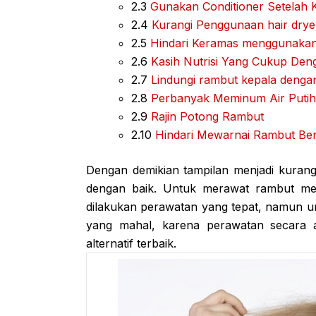
2.3
Gunakan Conditioner Setelah
2.4
Kurangi Penggunaan hair dryer
2.5
Hindari Keramas menggunakan
2.6
Kasih Nutrisi Yang Cukup Den
2.7
Lindungi rambut kepala dengan
2.8
Perbanyak Meminum Air Putih
2.9
Rajin Potong Rambut
2.10
Hindari Mewarnai Rambut Ber
Dengan demikian tampilan menjadi kurang 
dengan baik. Untuk merawat rambut men
dilakukan perawatan yang tepat, namun un
yang mahal, karena perawatan secara al
alternatif terbaik.