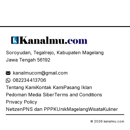
Soroyudan, Tegalrejo, Kabupaten Magelang
Jawa Tengah 56192
kanalmucom@gmail.com
08
2234413706
Tentang Kami
Kontak Kami
Pasang Iklan
Pedoman Media Siber
Terms and Conditions
Privacy Policy
Netizen
PNS dan PPPK
Unik
Magelang
Wisata
Kuliner
© 2026 kanalmu.com