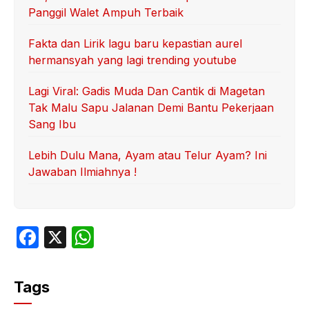
Panggil Walet Ampuh Terbaik
Fakta dan Lirik lagu baru kepastian aurel
hermansyah yang lagi trending youtube
Lagi Viral: Gadis Muda Dan Cantik di Magetan
Tak Malu Sapu Jalanan Demi Bantu Pekerjaan
Sang Ibu
Lebih Dulu Mana, Ayam atau Telur Ayam? Ini
Jawaban Ilmiahnya !
F
X
W
a
h
c
at
Tags
e
s