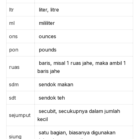
ltr
liter, litre
ml
mililiter
ons
ounces
pon
pounds
baris, misal 1 ruas jahe, maka ambil 1
ruas
baris jahe
sdm
sendok makan
sdt
sendok teh
secubit, secukupnya dalam jumlah
sejumput
kecil
satu bagian, biasanya digunakan
siung