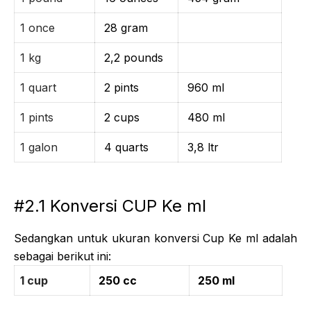
1 once
28 gram
1 kg
2,2 pounds
1 quart
2 pints
960 ml
1 pints
2 cups
480 ml
1 galon
4 quarts
3,8 ltr
#2.1 Konversi CUP Ke ml
Sedangkan untuk ukuran konversi Cup Ke ml adalah
sebagai berikut ini:
1 cup
250 cc
250 ml