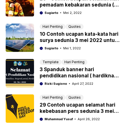
pemadam kebakaran sedunia (
Internasional ) 4 mei 2022 untuk
Sugiarto
Mei 2, 2022
medsos
Hari Penting
Quotes
10 Contoh ucapan kata-kata hari
surya sedunia 3 mei 2022 untuk
media sosial
Sugiarto
Mei 1, 2022
Template
Hari Penting
3 Spanduk banner hari
pendidikan nasional ( hardiknas )
2022 cdr, ai gratis download
Rizki Sugiono
April 27, 2022
Hari Penting
Quotes
29 Contoh ucapan selamat hari
kebebasan pers sedunia 3 mei
2022
Muhammad Yusuf
April 26, 2022