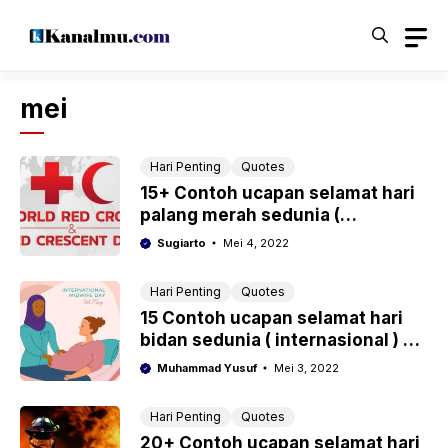
Langsung
ke
isi
mei
Hari Penting
Quotes
15+ Contoh ucapan selamat hari
palang merah sedunia (
internasional ) 8 mei 2022
Sugiarto
Mei 4, 2022
Hari Penting
Quotes
15 Contoh ucapan selamat hari
bidan sedunia ( internasional ) 5
mei 2022
Muhammad Yusuf
Mei 3, 2022
Hari Penting
Quotes
20+ Contoh ucapan selamat hari