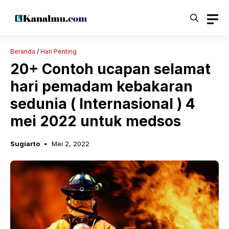
Langsung
ke
isi
Beranda
/
Hari Penting
20+ Contoh ucapan selamat
hari pemadam kebakaran
sedunia ( Internasional ) 4
mei 2022 untuk medsos
Sugiarto
Mei 2, 2022