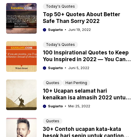
Today's Quotes
Top 50+ Quotes About Better
Safe Than Sorry 2022
Sugiarto
Juni 19, 2022
Today's Quotes
100 Inspirational Quotes to Keep
You Inspired in 2022 — You Can
Get The Hard Thing
Sugiarto
Juni 5, 2022
Quotes
Hari Penting
10+ Ucapan selamat hari
kenaikan isa almasih 2022 untuk
keluarga dan teman
Sugiarto
Mei 25, 2022
Quotes
30+ Contoh ucapan kata-kata
besok hari senin untuk caption