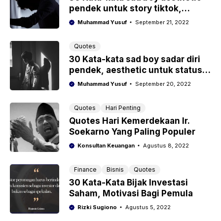
pendek untuk story tiktok,
instagram, whatsapp lengkap
Muhammad Yusuf
September 21, 2022
Quotes
30 Kata-kata sad boy sadar diri
pendek, aesthetic untuk status
tiktok, whatsapp, instagram
Muhammad Yusuf
September 20, 2022
Quotes
Hari Penting
Quotes Hari Kemerdekaan Ir.
Soekarno Yang Paling Populer
Konsultan Keuangan
Agustus 8, 2022
Finance
Bisnis
Quotes
30 Kata-Kata Bijak Investasi
Saham, Motivasi Bagi Pemula
Rizki Sugiono
Agustus 5, 2022