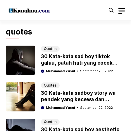
Langsung
ke
isi
quotes
Quotes
30 Kata-kata sad boy tiktok
galau, patah hati yang cocok
untuk caption
Muhammad Yusuf
September 23, 2022
Quotes
30 Kata-kata sadboy story wa
pendek yang kecewa dan
menyesal
Muhammad Yusuf
September 22, 2022
Quotes
30 Kata-kata sad boy aesthetic