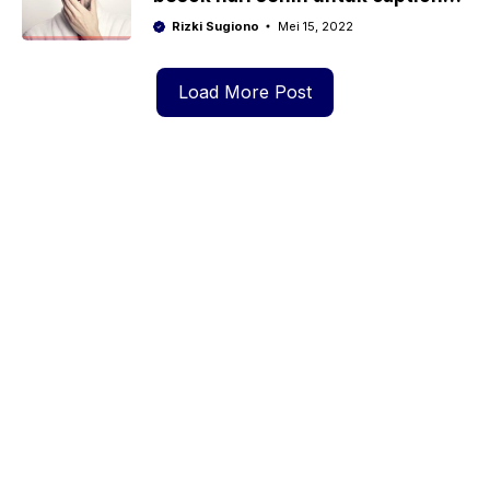
dan status media sosial
Rizki Sugiono
Mei 15, 2022
Load More Post