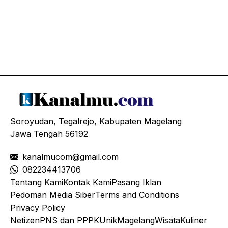
Soroyudan, Tegalrejo, Kabupaten Magelang
Jawa Tengah 56192
kanalmucom@gmail.com
08
2234413706
Tentang Kami
Kontak Kami
Pasang Iklan
Pedoman Media Siber
Terms and Conditions
Privacy Policy
Netizen
PNS dan PPPK
Unik
Magelang
Wisata
Kuliner