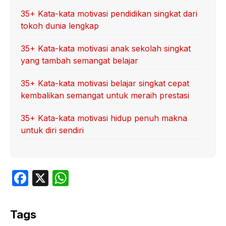
35+ Kata-kata motivasi pendidikan singkat dari
tokoh dunia lengkap
35+ Kata-kata motivasi anak sekolah singkat
yang tambah semangat belajar
35+ Kata-kata motivasi belajar singkat cepat
kembalikan semangat untuk meraih prestasi
35+ Kata-kata motivasi hidup penuh makna
untuk diri sendiri
F
X
W
a
h
c
at
Tags