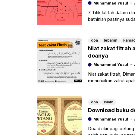
Muhammad Yusuf
7 Titik latifah dalam 
bathiniah pastinya sudah
doa
lebaran
Ramad
Niat zakat fitrah 
doanya
Muhammad Yusuf
Niat zakat fitrah, Dim
menunaikan zakat apab
pelaksanaannya juga h
doa
Islam
Download buku do
Muhammad Yusuf
Doa dzikir pagi petang