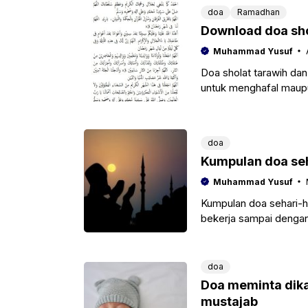
doa
Ramadhan
Download doa shol
Muhammad Yusuf
Doa sholat tarawih dan
untuk menghafal maupun
anak-anak maupun
doa
Kumpulan doa seha
Muhammad Yusuf
Kumpulan doa sehari-ha
bekerja sampai dengan
hindarkan dari
doa
Doa meminta dikar
mustajab