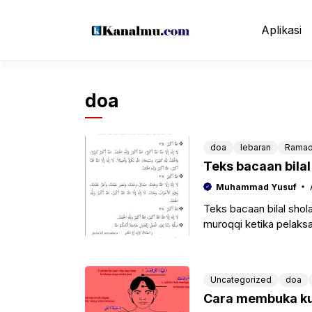
Langsung
ke
Aplikasi
isi
doa
doa
lebaran
Ramad
Teks bacaan bilal 
Muhammad Yusuf
Teks bacaan bilal shola
muroqqi ketika pelaksa
Uncategorized
doa
Cara membuka kunc