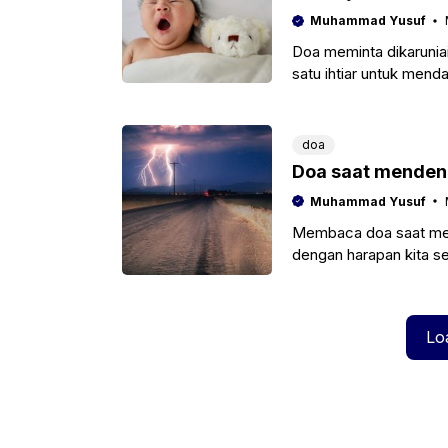
Muhammad Yusuf
Doa meminta dikaruniai 
satu ihtiar untuk men
ini
doa
Doa saat mendenga
Muhammad Yusuf
Membaca doa saat mend
dengan harapan kita s
terhindarkan dari berb
Lo