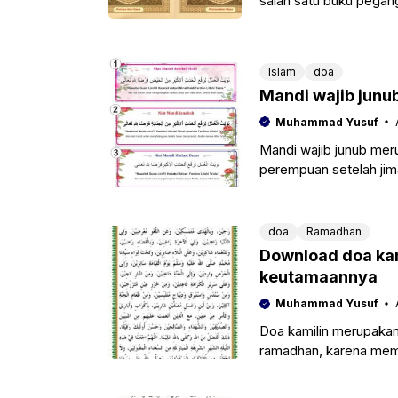
salah satu buku pegan
SWT. Karena dengan
Islam
doa
Mandi wajib junub
Muhammad Yusuf
Mandi wajib junub meru
perempuan setelah jima
hal ini
doa
Ramadhan
Download doa kami
keutamaannya
Muhammad Yusuf
Doa kamilin merupakan 
ramadhan, karena memi
baik pada bulan