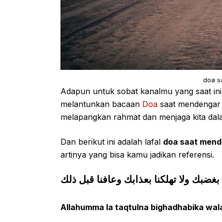
doa s
Adapun untuk sobat kanalmu yang saat ini
melantunkan bacaan
Doa
saat mendengar 
melapangkan rahmat dan menjaga kita dal
Dan berikut ini adalah lafal
doa saat mend
artinya yang bisa kamu jadikan referensi.
قتلنا بغضبك ولا تهلكنا بعذابك وعافنا قبل ذلك
Allahumma la taqtulna bighadhabika wala 