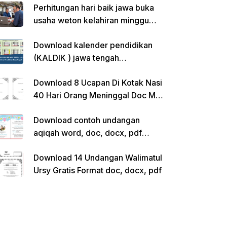
Perhitungan hari baik jawa buka
usaha weton kelahiran minggu
pon
Download kalender pendidikan
(KALDIK ) jawa tengah
2022/2023 pdf
Download 8 Ucapan Di Kotak Nasi
40 Hari Orang Meninggal Doc Ms.
Word Siap Edit
Download contoh undangan
aqiqah word, doc, docx, pdf
kosong siap edit
Download 14 Undangan Walimatul
Ursy Gratis Format doc, docx, pdf