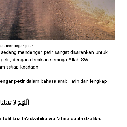
aat mendegar petir
 sedang mendengar petir sangat disarankan untuk
petir, dengan demikian semoga Allah SWT
am setiap keadaan.
engar petir
dalam bahasa arab, latin dan lengkap
اَلًلهُمَ لا ت
tuhlikna bi’adzabika wa ‘afina qabla dzalika.