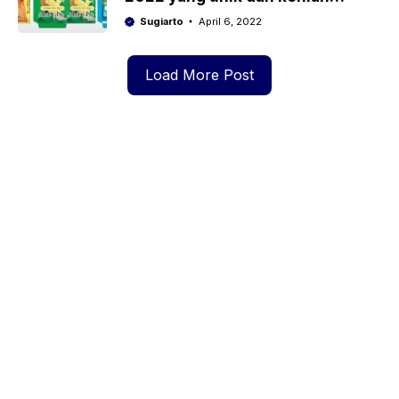
format cdr
Sugiarto
April 6, 2022
Load More Post