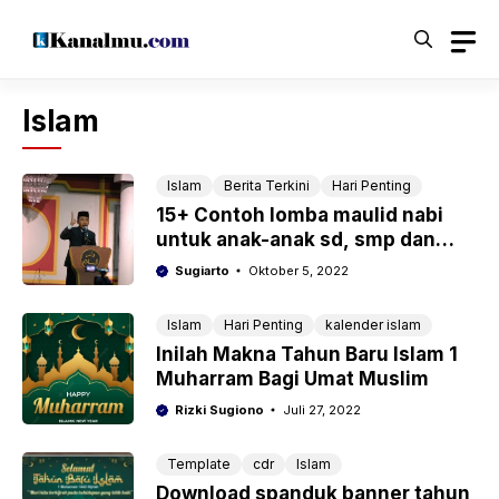
Langsung
ke
isi
Islam
Islam
Berita Terkini
Hari Penting
15+ Contoh lomba maulid nabi
untuk anak-anak sd, smp dan
sma lengkap
Sugiarto
Oktober 5, 2022
Islam
Hari Penting
kalender islam
Inilah Makna Tahun Baru Islam 1
Muharram Bagi Umat Muslim
Rizki Sugiono
Juli 27, 2022
Template
cdr
Islam
Download spanduk banner tahun