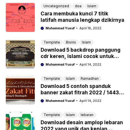
Uncategorized
doa
Islam
Cara membuka kunci 7 titik
latifah manusia lengkap dzikirnya
Muhammad Yusuf
April 18, 2022
Template
Bisnis
Islam
Download 5 backdrop panggung
cdr keren, islami cocok untuk
pengajian, maulid dan acara
Muhammad Yusuf
April 14, 2022
resmi lainnya
Template
Islam
Ramadhan
Download 5 contoh spanduk
banner zakat fitrah 2022 / 1443 h
cdr dan psd photoshop
Muhammad Yusuf
April 14, 2022
Template
Islam
lebaran
Download desain amplop lebaran
2022 yang unik dan kenian