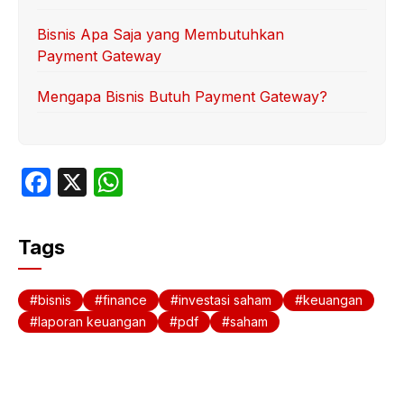
Bisnis Apa Saja yang Membutuhkan
Payment Gateway
Mengapa Bisnis Butuh Payment Gateway?
F
X
W
a
h
c
at
Tags
e
s
b
A
bisnis
finance
investasi saham
keuangan
o
p
laporan keuangan
pdf
saham
o
p
k