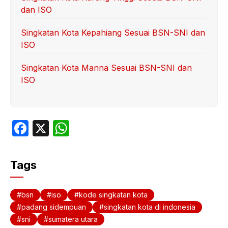
dan ISO
Singkatan Kota Kepahiang Sesuai BSN-SNI dan
ISO
Singkatan Kota Manna Sesuai BSN-SNI dan
ISO
F
X
W
a
h
c
at
Tags
e
s
b
A
bsn
iso
kode singkatan kota
o
p
padang sidempuan
singkatan kota di indonesia
sni
sumatera utara
o
p