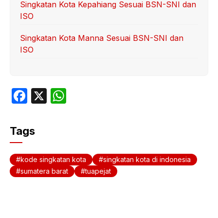
Singkatan Kota Kepahiang Sesuai BSN-SNI dan
ISO
Singkatan Kota Manna Sesuai BSN-SNI dan
ISO
F
X
W
a
h
c
at
Tags
e
s
b
A
kode singkatan kota
singkatan kota di indonesia
o
p
sumatera barat
tuapejat
o
p
k