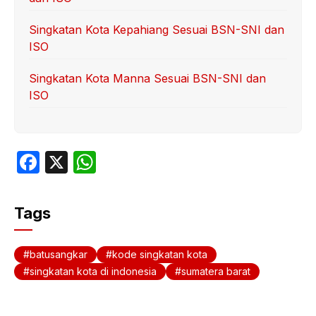
Singkatan Kota Kepahiang Sesuai BSN-SNI dan
ISO
Singkatan Kota Manna Sesuai BSN-SNI dan
ISO
F
X
W
a
h
c
at
Tags
e
s
b
A
batusangkar
kode singkatan kota
o
p
singkatan kota di indonesia
sumatera barat
o
p