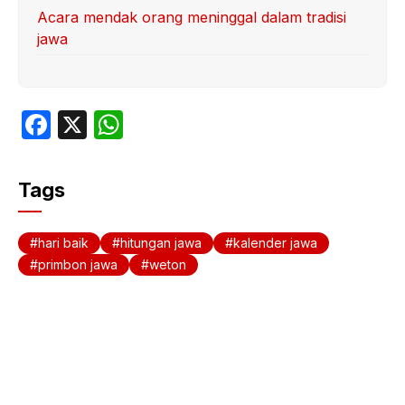
Acara mendak orang meninggal dalam tradisi
jawa
F
X
W
a
h
c
at
Tags
e
s
b
A
hari baik
hitungan jawa
kalender jawa
o
p
primbon jawa
weton
o
p
k