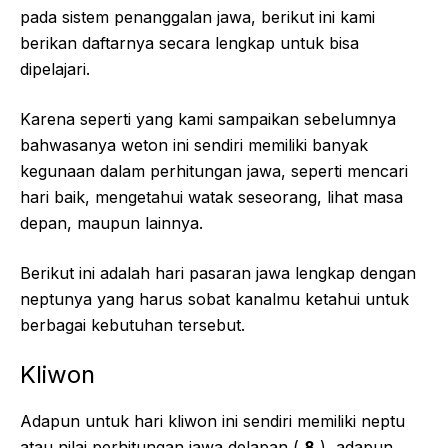
pada sistem penanggalan jawa, berikut ini kami
berikan daftarnya secara lengkap untuk bisa
dipelajari.
Karena seperti yang kami sampaikan sebelumnya
bahwasanya weton ini sendiri memiliki banyak
kegunaan dalam perhitungan jawa, seperti mencari
hari baik, mengetahui watak seseorang, lihat masa
depan, maupun lainnya.
Berikut ini adalah hari pasaran jawa lengkap dengan
neptunya yang harus sobat kanalmu ketahui untuk
berbagai kebutuhan tersebut.
Kliwon
Adapun untuk hari kliwon ini sendiri memiliki neptu
atau nilai perhitungan jawa delapan (
8
), adapun