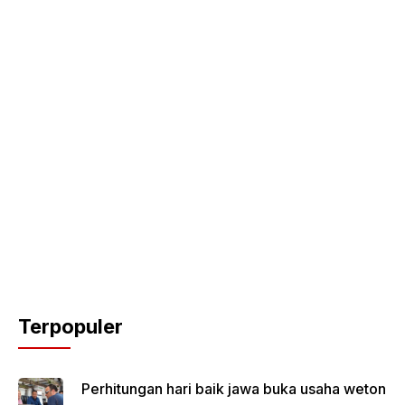
Terpopuler
Perhitungan hari baik jawa buka usaha weton