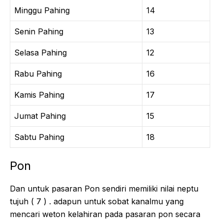
Minggu Pahing
14
Senin Pahing
13
Selasa Pahing
12
Rabu Pahing
16
Kamis Pahing
17
Jumat Pahing
15
Sabtu Pahing
18
Pon
Dan untuk pasaran Pon sendiri memiliki nilai neptu
tujuh ( 7 ) . adapun untuk sobat kanalmu yang
mencari weton kelahiran pada pasaran pon secara