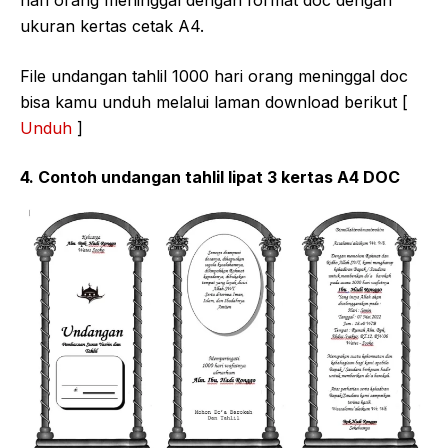
hari orang meninggal dengan format doc dengan
ukuran kertas cetak A4.
File undangan tahlil 1000 hari orang meninggal doc
bisa kamu unduh melalui laman download berikut [
Unduh
]
4. Contoh undangan tahlil lipat 3 kertas A4 DOC