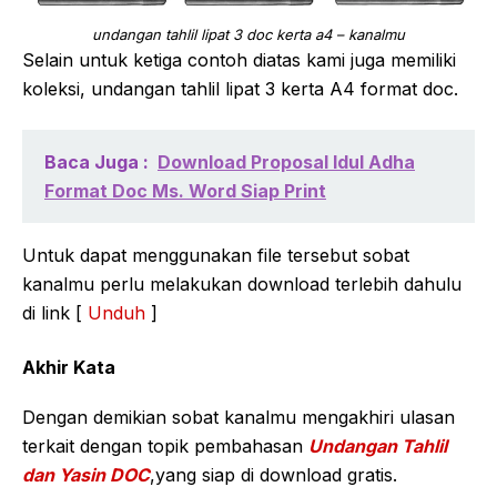
undangan tahlil lipat 3 doc kerta a4 – kanalmu
Selain untuk ketiga contoh diatas kami juga memiliki
koleksi, undangan tahlil lipat 3 kerta A4 format doc.
Baca Juga :
Download Proposal Idul Adha
Format Doc Ms. Word Siap Print
Untuk dapat menggunakan file tersebut sobat
kanalmu perlu melakukan download terlebih dahulu
di link [
Unduh
]
Akhir Kata
Dengan demikian sobat kanalmu mengakhiri ulasan
terkait dengan topik pembahasan
Undangan Tahlil
dan Yasin DOC
,yang siap di download gratis.