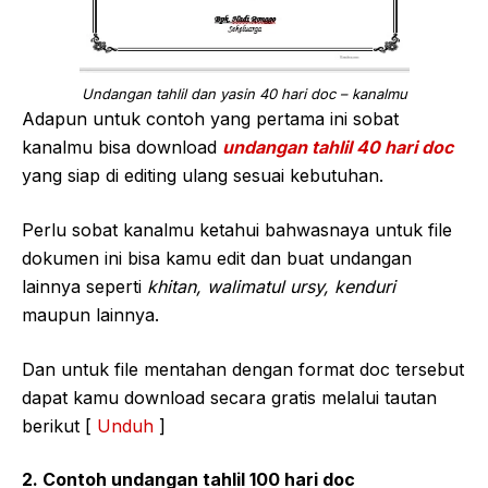
Undangan tahlil dan yasin 40 hari doc – kanalmu
Adapun untuk contoh yang pertama ini sobat
kanalmu bisa download
undangan tahlil 40 hari doc
yang siap di editing ulang sesuai kebutuhan.
Perlu sobat kanalmu ketahui bahwasnaya untuk file
dokumen ini bisa kamu edit dan buat undangan
lainnya seperti
khitan, walimatul ursy, kenduri
maupun lainnya.
Dan untuk file mentahan dengan format doc tersebut
dapat kamu download secara gratis melalui tautan
berikut [
Unduh
]
2. Contoh undangan tahlil 100 hari doc