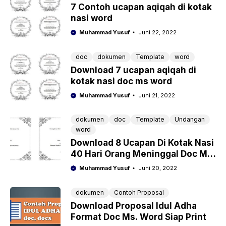
7 Contoh ucapan aqiqah di kotak
nasi word
Muhammad Yusuf
Juni 22, 2022
doc
dokumen
Template
word
Download 7 ucapan aqiqah di
kotak nasi doc ms word
Muhammad Yusuf
Juni 21, 2022
dokumen
doc
Template
Undangan
word
Download 8 Ucapan Di Kotak Nasi
40 Hari Orang Meninggal Doc Ms.
Word Siap Edit
Muhammad Yusuf
Juni 20, 2022
dokumen
Contoh Proposal
Download Proposal Idul Adha
Format Doc Ms. Word Siap Print