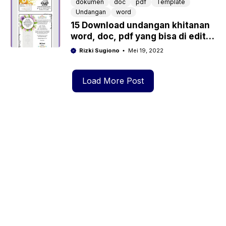
dokumen
doc
pdf
Template
Undangan
word
15 Download undangan khitanan
word, doc, pdf yang bisa di edit
gratis
Rizki Sugiono
Mei 19, 2022
Load More Post