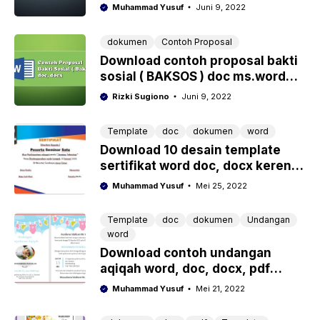
Muhammad Yusuf
Juni 9, 2022
dokumen
Contoh Proposal
Download contoh proposal bakti
sosial ( BAKSOS ) doc ms.word
tinggal edit
Rizki Sugiono
Juni 9, 2022
Template
doc
dokumen
word
Download 10 desain template
sertifikat word doc, docx keren
gratis
Muhammad Yusuf
Mei 25, 2022
Template
doc
dokumen
Undangan
word
Download contoh undangan
aqiqah word, doc, docx, pdf
kosong siap edit
Muhammad Yusuf
Mei 21, 2022