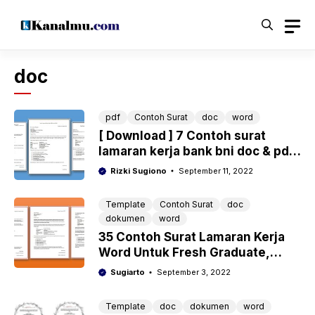
Langsung
ke
isi
doc
pdf
Contoh Surat
doc
word
[ Download ] 7 Contoh surat
lamaran kerja bank bni doc & pdf
lengkap
Rizki Sugiono
September 11, 2022
Template
Contoh Surat
doc
dokumen
word
35 Contoh Surat Lamaran Kerja
Word Untuk Fresh Graduate,
Guru, PT, BUMN dan Instansi
Sugiarto
September 3, 2022
Lengkap
Template
doc
dokumen
word