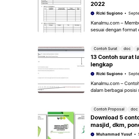
2022
Rizki Sugiono
Septe
Kanalmu.com – Membut
sesuai dengan format di
akan share
Contoh Surat
doc
p
13 Contoh surat 
lengkap
Rizki Sugiono
Septe
Kanalmu.com – Contoh 
dalam berbagai posisi 
Terlebih bagi
Contoh Proposal
doc
Download 5 conto
masjid, dkm, pon
Muhammad Yusuf