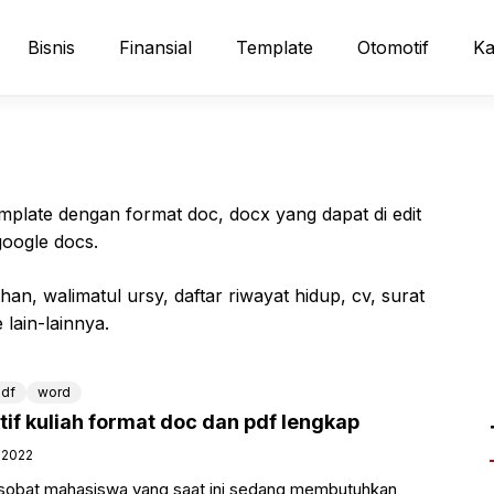
Bisnis
Finansial
Template
Otomotif
Ka
emplate dengan format doc, docx yang dapat di edit
oogle docs.
n, walimatul ursy, daftar riwayat hidup, cv, surat
 lain-lainnya.
df
word
tif kuliah format doc dan pdf lengkap
 2022
sobat mahasiswa yang saat ini sedang membutuhkan