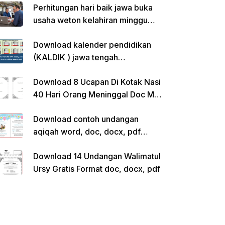
Perhitungan hari baik jawa buka
usaha weton kelahiran minggu
pon
Download kalender pendidikan
(KALDIK ) jawa tengah
2022/2023 pdf
Download 8 Ucapan Di Kotak Nasi
40 Hari Orang Meninggal Doc Ms.
Word Siap Edit
Download contoh undangan
aqiqah word, doc, docx, pdf
kosong siap edit
Download 14 Undangan Walimatul
Ursy Gratis Format doc, docx, pdf