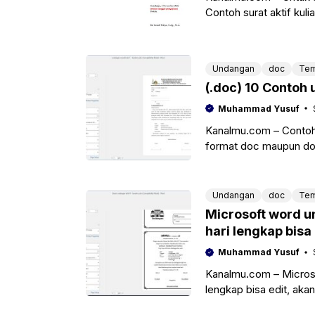
Contoh surat aktif kuli
Undangan
doc
Tem
(.doc) 10 Contoh
Muhammad Yusuf
Kanalmu.com – Contoh 
format doc maupun do
mempersiapkan peringa
Undangan
doc
Tem
Microsoft word un
hari lengkap bisa 
Muhammad Yusuf
Kanalmu.com – Microsoft
lengkap bisa edit, a
acara