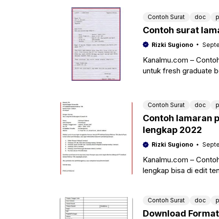
Contoh Surat
doc
p
Contoh surat lama
Rizki Sugiono
Septe
Kanalmu.com – Contoh s
untuk fresh graduate 
dimanfaatkan untuk ka
Contoh Surat
doc
p
Contoh lamaran p
lengkap 2022
Rizki Sugiono
Septe
Kanalmu.com – Contoh 
lengkap bisa di edit 
lamaran kerja, dengan
Contoh Surat
doc
p
Download Format 