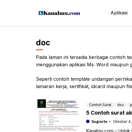
Langsung
ke
Aplikasi
isi
doc
Pada laman ini tersedia berbagai contoh t
menggunakan aplikasi Ms. Word maupun g
Seperti contoh template undangan pernikaha
lamaran kerja, sertifikat, idcard maupun file
Contoh Surat
doc
p
5 Contoh surat ak
Sugiarto
Oktober 4,
Kanalmu.com – Untuk 