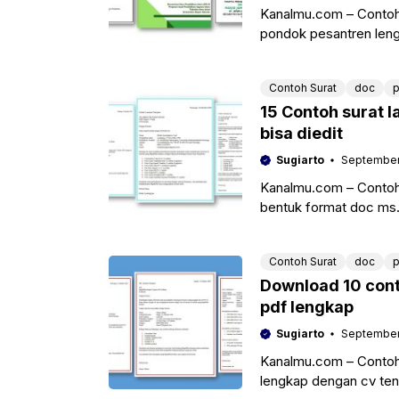
Kanalmu.com – Contoh 
pondok pesantren leng
mempermudah pekerj
Contoh Surat
doc
p
15 Contoh surat l
bisa diedit
Sugiarto
September 
Kanalmu.com – Contoh 
bentuk format doc ms
Contoh Surat
doc
p
Download 10 cont
pdf lengkap
Sugiarto
September 
Kanalmu.com – Contoh 
lengkap dengan cv ten