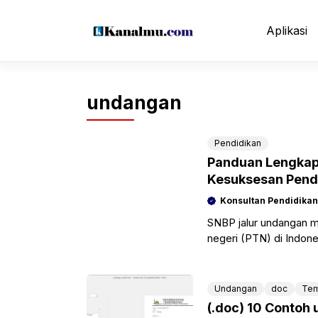
Langsung
ke
Aplikasi
isi
undangan
Pendidikan
Panduan Lengkap
Kesuksesan Pend
Konsultan Pendidikan
SNBP jalur undangan me
negeri (PTN) di Indon
siswa selama masa
Undangan
doc
Tem
(.doc) 10 Contoh