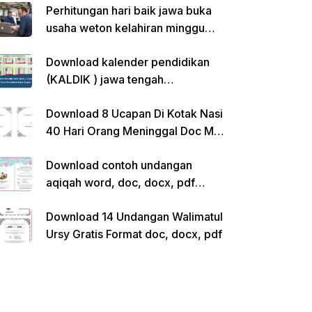
Perhitungan hari baik jawa buka
usaha weton kelahiran minggu
pon
Download kalender pendidikan
(KALDIK ) jawa tengah
2022/2023 pdf
Download 8 Ucapan Di Kotak Nasi
40 Hari Orang Meninggal Doc Ms.
Word Siap Edit
Download contoh undangan
aqiqah word, doc, docx, pdf
kosong siap edit
Download 14 Undangan Walimatul
Ursy Gratis Format doc, docx, pdf