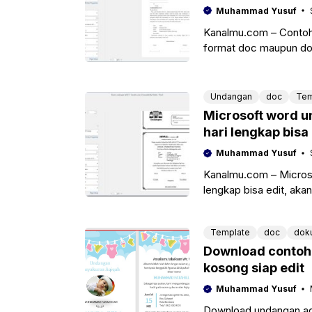
Muhammad Yusuf
Kanalmu.com – Contoh 
format doc maupun do
mempersiapkan peringa
Undangan
doc
Tem
Microsoft word un
hari lengkap bisa 
Muhammad Yusuf
Kanalmu.com – Microsoft
lengkap bisa edit, a
acara
Template
doc
dok
Download contoh 
kosong siap edit
Muhammad Yusuf
Download undangan aqi