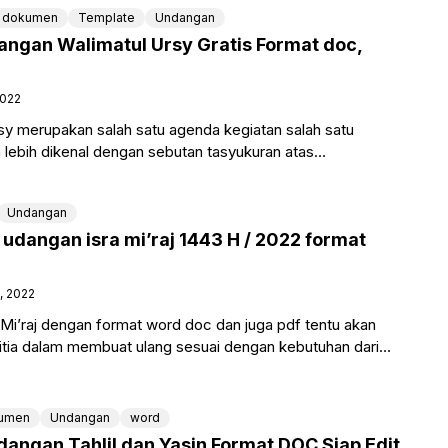
dokumen
Template
Undangan
ngan Walimatul Ursy Gratis Format doc,
2022
sy merupakan salah satu agenda kegiatan salah satu
lebih dikenal dengan sebutan tasyukuran atas
a akad pernikahan, dan hal
Undangan
udangan isra mi’raj 1443 H / 2022 format
, 2022
Mi’raj dengan format word doc dan juga pdf tentu akan
tia dalam membuat ulang sesuai dengan kebutuhan dari
umen
Undangan
word
dangan Tahlil dan Yasin Format DOC Siap Edit