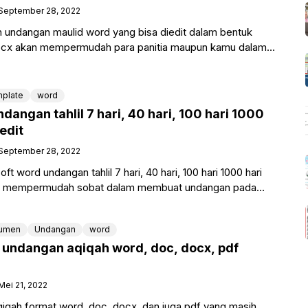
September 28, 2022
undangan maulid word yang bisa diedit dalam bentuk
cx akan mempermudah para panitia maupun kamu dalam
tan hari
plate
word
dangan tahlil 7 hari, 40 hari, 100 hari 1000
edit
September 28, 2022
 word undangan tahlil 7 hari, 40 hari, 100 hari 1000 hari
kan mempermudah sobat dalam membuat undangan pada
umen
Undangan
word
undangan aqiqah word, doc, docx, pdf
Mei 21, 2022
qah format word, doc, docx, dan juga pdf yang masih