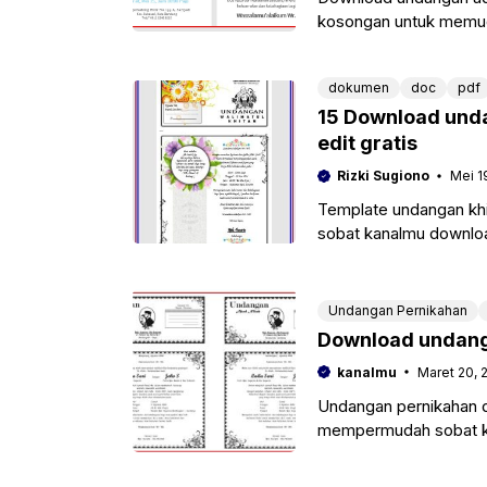
kosongan untuk memu
tujuan tasyukuran kare
dokumen
doc
pdf
15 Download unda
edit gratis
Rizki Sugiono
Mei 1
Template undangan khi
sobat kanalmu download
kebutuhan, dan
Undangan Pernikahan
Download undangan
kanalmu
Maret 20, 
Undangan pernikahan do
mempermudah sobat ka
terlebih jika memiliki 