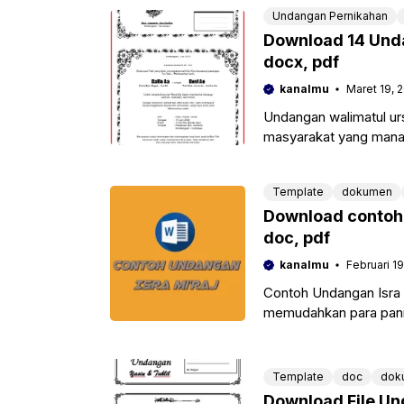
Undangan Pernikahan
Download 14 Unda
docx, pdf
kanalmu
Maret 19, 
Undangan walimatul ur
masyarakat yang mana 
terselenggaranya sebu
Template
dokumen
Download contoh 
doc, pdf
kanalmu
Februari 19
Contoh Undangan Isra 
memudahkan para pani
sekolah, masjid
Template
doc
dok
Download File Un