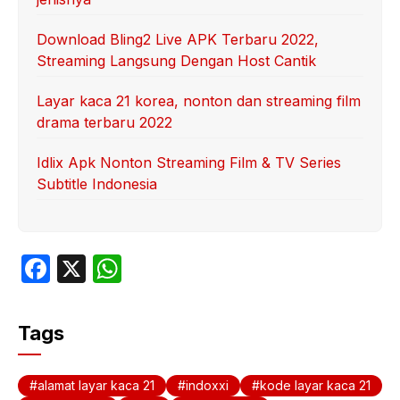
Download Bling2 Live APK Terbaru 2022,
Streaming Langsung Dengan Host Cantik
Layar kaca 21 korea, nonton dan streaming film
drama terbaru 2022
Idlix Apk Nonton Streaming Film & TV Series
Subtitle Indonesia
F
X
W
a
h
c
at
Tags
e
s
b
A
alamat layar kaca 21
indoxxi
kode layar kaca 21