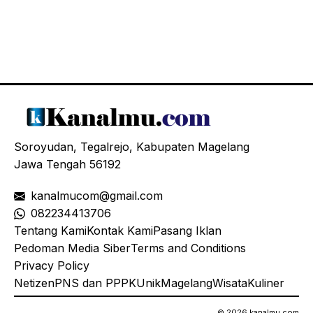
Soroyudan, Tegalrejo, Kabupaten Magelang
Jawa Tengah 56192
kanalmucom@gmail.com
08
2234413706
Tentang Kami
Kontak Kami
Pasang Iklan
Pedoman Media Siber
Terms and Conditions
Privacy Policy
Netizen
PNS dan PPPK
Unik
Magelang
Wisata
Kuliner
© 2026 kanalmu.com