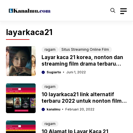
Langsung
ke
isi
layarkaca21
ragam
Situs Streaming Online Film
Layar kaca 21 korea, nonton dan
streaming film drama terbaru
2022
Sugiarto
Juni 1, 2022
ragam
10 layarkaca21 link alternatif
terbaru 2022 untuk nonton film
online
kanalmu
Februari 20, 2022
ragam
10 Alamat Ip Layar Kaca 21