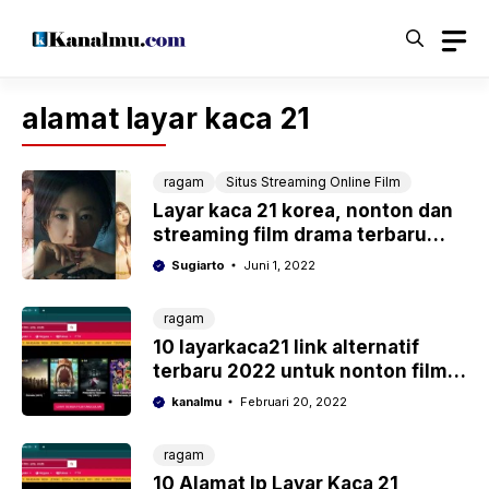
Langsung
ke
isi
alamat layar kaca 21
ragam
Situs Streaming Online Film
Layar kaca 21 korea, nonton dan
streaming film drama terbaru
2022
Sugiarto
Juni 1, 2022
ragam
10 layarkaca21 link alternatif
terbaru 2022 untuk nonton film
online
kanalmu
Februari 20, 2022
ragam
10 Alamat Ip Layar Kaca 21