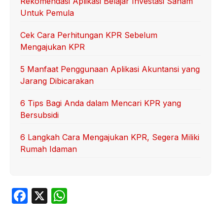
Rekomendasi Aplikasi Belajar Investasi Saham
Untuk Pemula
Cek Cara Perhitungan KPR Sebelum
Mengajukan KPR
5 Manfaat Penggunaan Aplikasi Akuntansi yang
Jarang Dibicarakan
6 Tips Bagi Anda dalam Mencari KPR yang
Bersubsidi
6 Langkah Cara Mengajukan KPR, Segera Miliki
Rumah Idaman
F
X
W
a
h