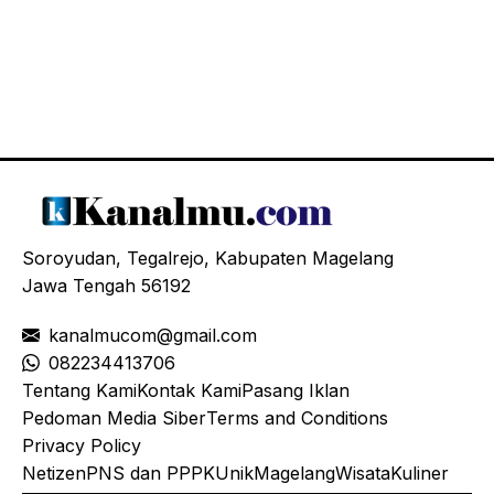
Soroyudan, Tegalrejo, Kabupaten Magelang
Jawa Tengah 56192
kanalmucom@gmail.com
08
2234413706
Tentang Kami
Kontak Kami
Pasang Iklan
Pedoman Media Siber
Terms and Conditions
Privacy Policy
Netizen
PNS dan PPPK
Unik
Magelang
Wisata
Kuliner