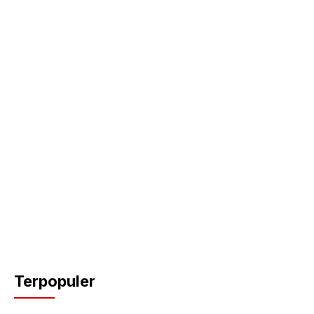
k
Terpopuler