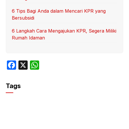
6 Tips Bagi Anda dalam Mencari KPR yang
Bersubsidi
6 Langkah Cara Mengajukan KPR, Segera Miliki
Rumah Idaman
F
X
W
a
h
c
at
Tags
e
s
b
A
o
p
o
p