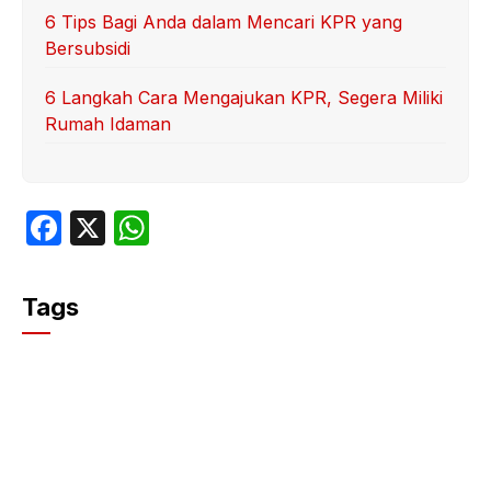
6 Tips Bagi Anda dalam Mencari KPR yang
Bersubsidi
6 Langkah Cara Mengajukan KPR, Segera Miliki
Rumah Idaman
F
X
W
a
h
c
at
Tags
e
s
b
A
o
p
o
p
k