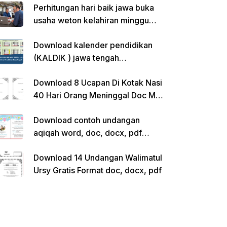
Perhitungan hari baik jawa buka
usaha weton kelahiran minggu
pon
Download kalender pendidikan
(KALDIK ) jawa tengah
2022/2023 pdf
Download 8 Ucapan Di Kotak Nasi
40 Hari Orang Meninggal Doc Ms.
Word Siap Edit
Download contoh undangan
aqiqah word, doc, docx, pdf
kosong siap edit
Download 14 Undangan Walimatul
Ursy Gratis Format doc, docx, pdf