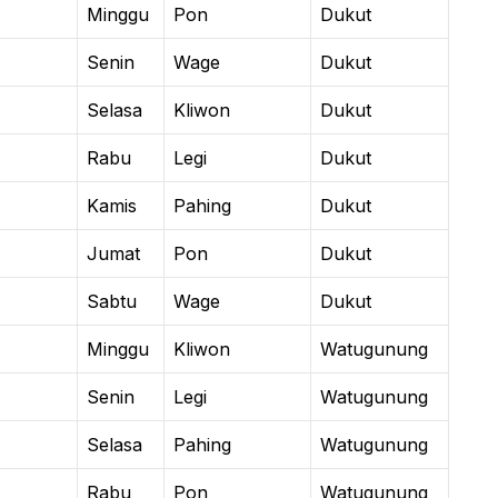
Minggu
Pon
Dukut
Senin
Wage
Dukut
Selasa
Kliwon
Dukut
Rabu
Legi
Dukut
Kamis
Pahing
Dukut
Jumat
Pon
Dukut
Sabtu
Wage
Dukut
Minggu
Kliwon
Watugunung
Senin
Legi
Watugunung
Selasa
Pahing
Watugunung
Rabu
Pon
Watugunung