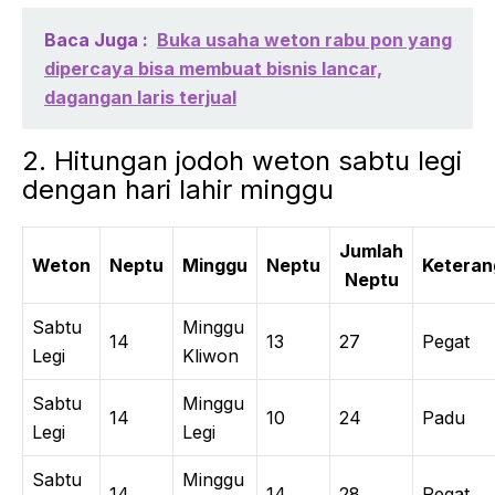
Baca Juga :
Buka usaha weton rabu pon yang
dipercaya bisa membuat bisnis lancar,
dagangan laris terjual
2. Hitungan jodoh weton sabtu legi
dengan hari lahir minggu
Jumlah
Weton
Neptu
Minggu
Neptu
Keteran
Neptu
Sabtu
Minggu
14
13
27
Pegat
Legi
Kliwon
Sabtu
Minggu
14
10
24
Padu
Legi
Legi
Sabtu
Minggu
14
14
28
Pegat