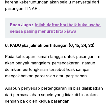
karena keberuntungan akan selalu menyertai dari
pasangan TINARI.
Baca Juga :
Inilah daftar hari baik buka usaha
selasa pahing menurut kitab jawa
6. PADU jika julmah perhitungan (6, 15, 24, 33)
Pada kehidupan rumah tangga untuk pasangan ini
akan banyak mengalami pertengakaran, namun
demikian pertengkaran tersebut tidak sampai
mengakibatkan perceraian atau perpisahan.
Adapun penyebab pertengkaran ini bisa diakibatkan
dari permasalahan sepele yang tidak di bicarakan
dengan baik oleh kedua pasangan.