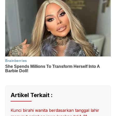
Artikel Terkait :
Kunci birahi wanita berdasarkan tanggal lahir