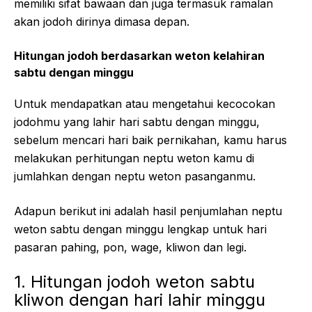
memiliki sifat bawaan dan juga termasuk ramalan
akan jodoh dirinya dimasa depan.
Hitungan jodoh berdasarkan weton kelahiran
sabtu dengan minggu
Untuk mendapatkan atau mengetahui kecocokan
jodohmu yang lahir hari sabtu dengan minggu,
sebelum mencari hari baik pernikahan, kamu harus
melakukan perhitungan neptu weton kamu di
jumlahkan dengan neptu weton pasanganmu.
Adapun berikut ini adalah hasil penjumlahan neptu
weton sabtu dengan minggu lengkap untuk hari
pasaran pahing, pon, wage, kliwon dan legi.
1. Hitungan jodoh weton sabtu
kliwon dengan hari lahir minggu