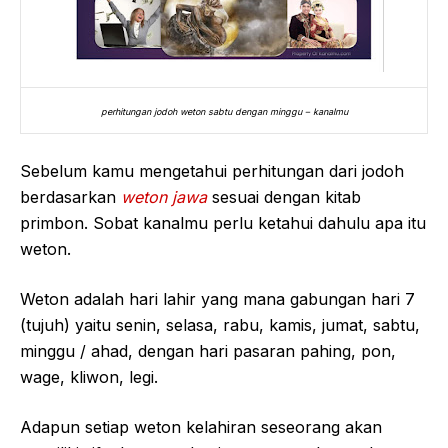
perhitungan jodoh weton sabtu dengan minggu – kanalmu
Sebelum kamu mengetahui perhitungan dari jodoh
berdasarkan
weton jawa
sesuai dengan kitab
primbon. Sobat kanalmu perlu ketahui dahulu apa itu
weton.
Weton adalah hari lahir yang mana gabungan hari 7
(tujuh) yaitu senin, selasa, rabu, kamis, jumat, sabtu,
minggu / ahad, dengan hari pasaran pahing, pon,
wage, kliwon, legi.
Adapun setiap weton kelahiran seseorang akan