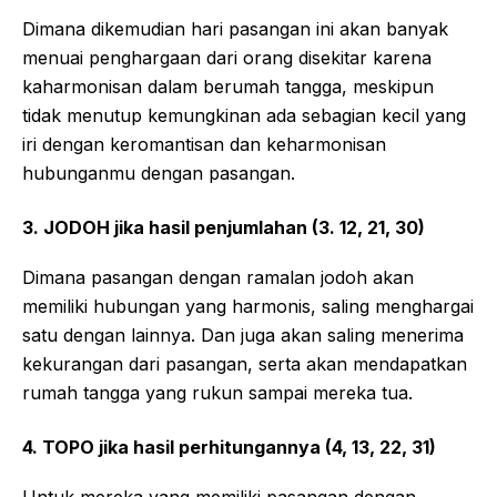
Dimana dikemudian hari pasangan ini akan banyak
menuai penghargaan dari orang disekitar karena
kaharmonisan dalam berumah tangga, meskipun
tidak menutup kemungkinan ada sebagian kecil yang
iri dengan keromantisan dan keharmonisan
hubunganmu dengan pasangan.
3. JODOH jika hasil penjumlahan (3. 12, 21, 30)
Dimana pasangan dengan ramalan jodoh akan
memiliki hubungan yang harmonis, saling menghargai
satu dengan lainnya. Dan juga akan saling menerima
kekurangan dari pasangan, serta akan mendapatkan
rumah tangga yang rukun sampai mereka tua.
4. TOPO jika hasil perhitungannya (4, 13, 22, 31)