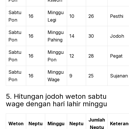
Pon
Kliwon
Sabtu
Minggu
16
10
26
Pesthi
Pon
Legi
Sabtu
Minggu
16
14
30
Jodoh
Pon
Pahing
Sabtu
Minggu
16
12
28
Pegat
Pon
Pon
Sabtu
Minggu
16
9
25
Sujanan
Pon
Wage
5. Hitungan jodoh weton sabtu
wage dengan hari lahir minggu
Jumlah
Weton
Neptu
Minggu
Neptu
Keteran
Neptu