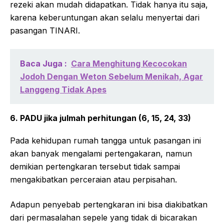
rezeki akan mudah didapatkan. Tidak hanya itu saja,
karena keberuntungan akan selalu menyertai dari
pasangan TINARI.
Baca Juga :
Cara Menghitung Kecocokan
Jodoh Dengan Weton Sebelum Menikah, Agar
Langgeng Tidak Apes
6. PADU jika julmah perhitungan (6, 15, 24, 33)
Pada kehidupan rumah tangga untuk pasangan ini
akan banyak mengalami pertengakaran, namun
demikian pertengkaran tersebut tidak sampai
mengakibatkan perceraian atau perpisahan.
Adapun penyebab pertengkaran ini bisa diakibatkan
dari permasalahan sepele yang tidak di bicarakan