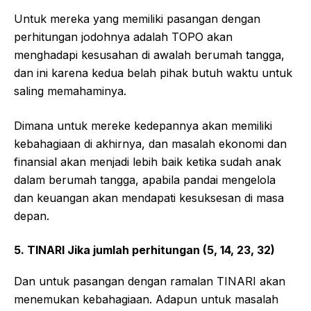
Untuk mereka yang memiliki pasangan dengan
perhitungan jodohnya adalah TOPO akan
menghadapi kesusahan di awalah berumah tangga,
dan ini karena kedua belah pihak butuh waktu untuk
saling memahaminya.
Dimana untuk mereke kedepannya akan memiliki
kebahagiaan di akhirnya, dan masalah ekonomi dan
finansial akan menjadi lebih baik ketika sudah anak
dalam berumah tangga, apabila pandai mengelola
dan keuangan akan mendapati kesuksesan di masa
depan.
5. TINARI Jika jumlah perhitungan (5, 14, 23, 32)
Dan untuk pasangan dengan ramalan TINARI akan
menemukan kebahagiaan. Adapun untuk masalah