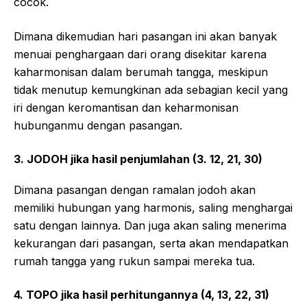
cocok.
Dimana dikemudian hari pasangan ini akan banyak
menuai penghargaan dari orang disekitar karena
kaharmonisan dalam berumah tangga, meskipun
tidak menutup kemungkinan ada sebagian kecil yang
iri dengan keromantisan dan keharmonisan
hubunganmu dengan pasangan.
3. JODOH jika hasil penjumlahan (3. 12, 21, 30)
Dimana pasangan dengan ramalan jodoh akan
memiliki hubungan yang harmonis, saling menghargai
satu dengan lainnya. Dan juga akan saling menerima
kekurangan dari pasangan, serta akan mendapatkan
rumah tangga yang rukun sampai mereka tua.
4. TOPO jika hasil perhitungannya (4, 13, 22, 31)