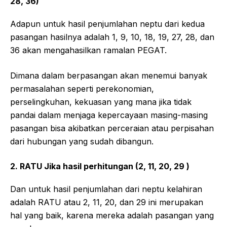
28, 36)
Adapun untuk hasil penjumlahan neptu dari kedua
pasangan hasilnya adalah 1, 9, 10, 18, 19, 27, 28, dan
36 akan mengahasilkan ramalan PEGAT.
Dimana dalam berpasangan akan menemui banyak
permasalahan seperti perekonomian,
perselingkuhan, kekuasan yang mana jika tidak
pandai dalam menjaga kepercayaan masing-masing
pasangan bisa akibatkan perceraian atau perpisahan
dari hubungan yang sudah dibangun.
2. RATU Jika hasil perhitungan (2, 11, 20, 29 )
Dan untuk hasil penjumlahan dari neptu kelahiran
adalah RATU atau 2, 11, 20, dan 29 ini merupakan
hal yang baik, karena mereka adalah pasangan yang