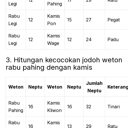
12
17
29
Ratu
Legi
Pahing
Rabu
Kamis
12
15
27
Pegat
Legi
Pon
Rabu
Kamis
12
12
24
Padu
Legi
Wage
3. Hitungan kecocokan jodoh weton
rabu pahing dengan kamis
Jumlah
Weton
Neptu
Weton
Neptu
Keteran
Neptu
Rabu
Kamis
16
16
32
Tinari
Pahing
Kliwon
Rabu
Kamis
16
13
29
Ratu