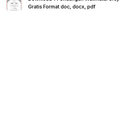
Gratis Format doc, docx, pdf