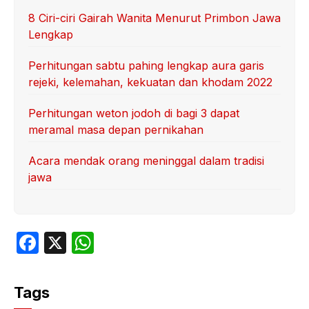
8 Ciri-ciri Gairah Wanita Menurut Primbon Jawa
Lengkap
Perhitungan sabtu pahing lengkap aura garis
rejeki, kelemahan, kekuatan dan khodam 2022
Perhitungan weton jodoh di bagi 3 dapat
meramal masa depan pernikahan
Acara mendak orang meninggal dalam tradisi
jawa
F
X
W
a
h
c
at
Tags
e
s