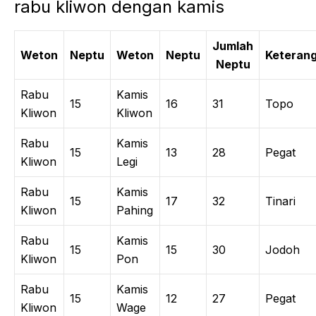
rabu kliwon dengan kamis
Jumlah
Weton
Neptu
Weton
Neptu
Keteran
Neptu
Rabu
Kamis
15
16
31
Topo
Kliwon
Kliwon
Rabu
Kamis
15
13
28
Pegat
Kliwon
Legi
Rabu
Kamis
15
17
32
Tinari
Kliwon
Pahing
Rabu
Kamis
15
15
30
Jodoh
Kliwon
Pon
Rabu
Kamis
15
12
27
Pegat
Kliwon
Wage