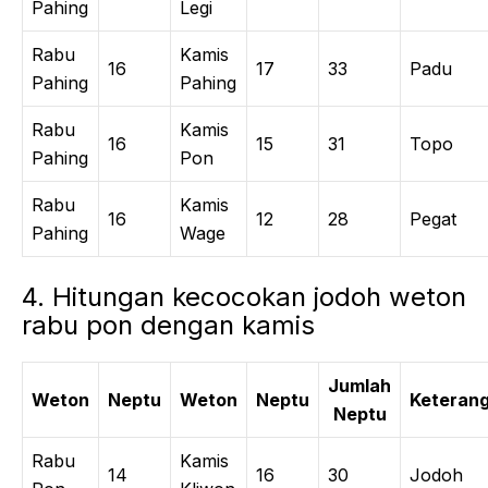
Pahing
Legi
Rabu
Kamis
16
17
33
Padu
Pahing
Pahing
Rabu
Kamis
16
15
31
Topo
Pahing
Pon
Rabu
Kamis
16
12
28
Pegat
Pahing
Wage
4. Hitungan kecocokan jodoh weton
rabu pon dengan kamis
Jumlah
Weton
Neptu
Weton
Neptu
Keteran
Neptu
Rabu
Kamis
14
16
30
Jodoh