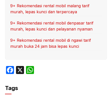
9+ Rekomendasi rental mobil malang tarif
murah, lepas kunci dan terpercaya
9+ Rekomendasi rental mobil denpasar tarif
murah, lepas kunci dan pelayanan nyaman
9+ Rekomendasi rental mobil di ngawi tarif
murah buka 24 jam bisa lepas kunci
F
X
W
a
h
c
at
Tags
e
s
b
A
o
p