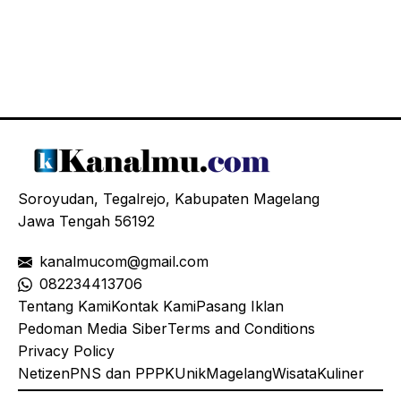
Soroyudan, Tegalrejo, Kabupaten Magelang
Jawa Tengah 56192
kanalmucom@gmail.com
08
2234413706
Tentang Kami
Kontak Kami
Pasang Iklan
Pedoman Media Siber
Terms and Conditions
Privacy Policy
Netizen
PNS dan PPPK
Unik
Magelang
Wisata
Kuliner