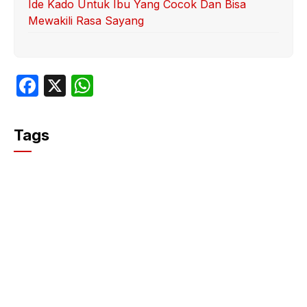
Ide Kado Untuk Ibu Yang Cocok Dan Bisa
Mewakili Rasa Sayang
F
X
W
a
h
c
at
Tags
e
s
b
A
o
p
o
p
k