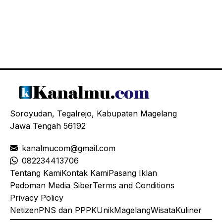
Soroyudan, Tegalrejo, Kabupaten Magelang
Jawa Tengah 56192
kanalmucom@gmail.com
08
2234413706
Tentang Kami
Kontak Kami
Pasang Iklan
Pedoman Media Siber
Terms and Conditions
Privacy Policy
Netizen
PNS dan PPPK
Unik
Magelang
Wisata
Kuliner