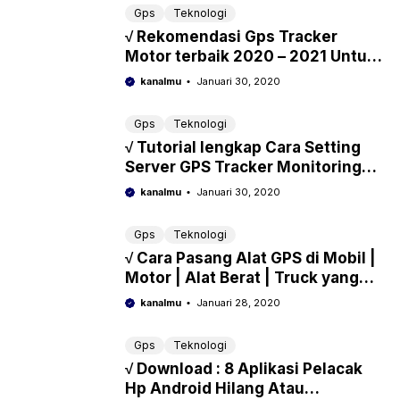
Gps
Teknologi
√ Rekomendasi Gps Tracker
Motor terbaik 2020 – 2021 Untuk
Melacak Posisi Dan Pencurian
kanalmu
Januari 30, 2020
Gps
Teknologi
√ Tutorial lengkap Cara Setting
Server GPS Tracker Monitoring
Kendaraan
kanalmu
Januari 30, 2020
Gps
Teknologi
√ Cara Pasang Alat GPS di Mobil |
Motor | Alat Berat | Truck yang
Aman dan Benar
kanalmu
Januari 28, 2020
Gps
Teknologi
√ Download : 8 Aplikasi Pelacak
Hp Android Hilang Atau