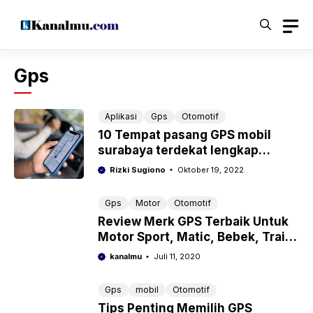
Langsung
ke
isi
Gps
Aplikasi
Gps
Otomotif
10 Tempat pasang GPS mobil
surabaya terdekat lengkap
nomor telepon
Rizki Sugiono
Oktober 19, 2022
Gps
Motor
Otomotif
Review Merk GPS Terbaik Untuk
Motor Sport, Matic, Bebek, Trail
dari Honda, Yamaha, Suzuki,
kanalmu
Juli 11, 2020
Kawasaki
Gps
mobil
Otomotif
Tips Penting Memilih GPS