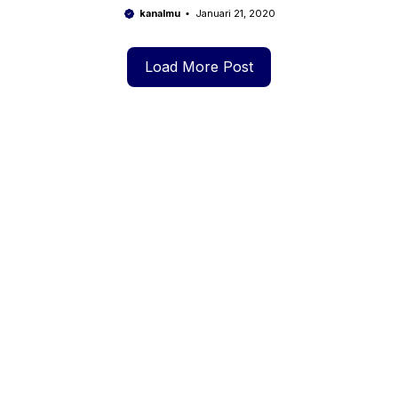
Kemalingan
kanalmu
Januari 21, 2020
Load More Post