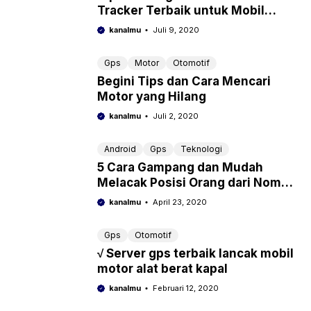
Tracker Terbaik untuk Mobil
Kesayangan Kamu
kanalmu
Juli 9, 2020
Gps
Motor
Otomotif
Begini Tips dan Cara Mencari
Motor yang Hilang
kanalmu
Juli 2, 2020
Android
Gps
Teknologi
5 Cara Gampang dan Mudah
Melacak Posisi Orang dari Nomor
HP Tanpa Ribet
kanalmu
April 23, 2020
Gps
Otomotif
√ Server gps terbaik lancak mobil
motor alat berat kapal
kanalmu
Februari 12, 2020