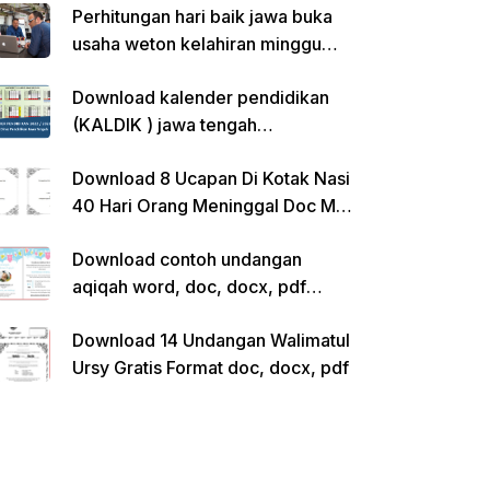
Perhitungan hari baik jawa buka
usaha weton kelahiran minggu
pon
Download kalender pendidikan
(KALDIK ) jawa tengah
2022/2023 pdf
Download 8 Ucapan Di Kotak Nasi
40 Hari Orang Meninggal Doc Ms.
Word Siap Edit
Download contoh undangan
aqiqah word, doc, docx, pdf
kosong siap edit
Download 14 Undangan Walimatul
Ursy Gratis Format doc, docx, pdf