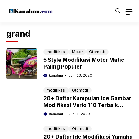
Langsung
ke
isi
grand
modifikasi
Motor
Otomotif
5 Style Modifikasi Motor Matic
Paling Populer
kanalmu
Juni 23, 2020
modifikasi
Otomotif
20+ Daftar Kumpulan Ide Gambar
Modifikasi Vario 110 Terbaik
2022
kanalmu
Juni 5, 2020
modifikasi
Otomotif
20+ Daftar Ide Modifikasi Yamaha