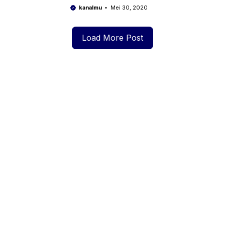
Tahun 2022
kanalmu
Mei 30, 2020
Load More Post