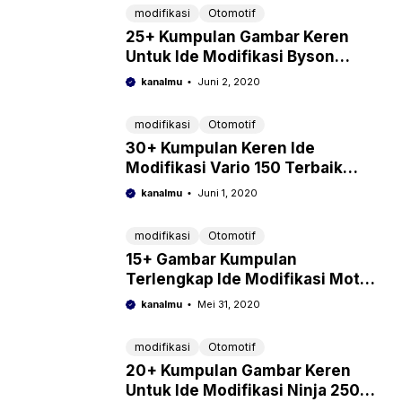
modifikasi
Otomotif
25+ Kumpulan Gambar Keren
Untuk Ide Modifikasi Byson
TerGokil 2022
kanalmu
Juni 2, 2020
modifikasi
Otomotif
30+ Kumpulan Keren Ide
Modifikasi Vario 150 Terbaik
2022
kanalmu
Juni 1, 2020
modifikasi
Otomotif
15+ Gambar Kumpulan
Terlengkap Ide Modifikasi Motor
CB150R Paling Gokil 2022
kanalmu
Mei 31, 2020
modifikasi
Otomotif
20+ Kumpulan Gambar Keren
Untuk Ide Modifikasi Ninja 250