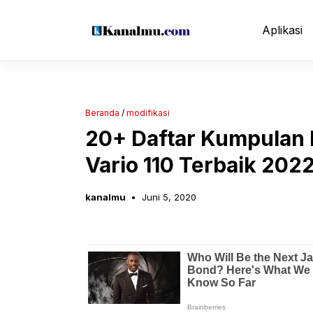
Langsung
ke
Aplikasi
isi
Beranda
/
modifikasi
20+ Daftar Kumpulan 
Vario 110 Terbaik 202
kanalmu
Juni 5, 2020