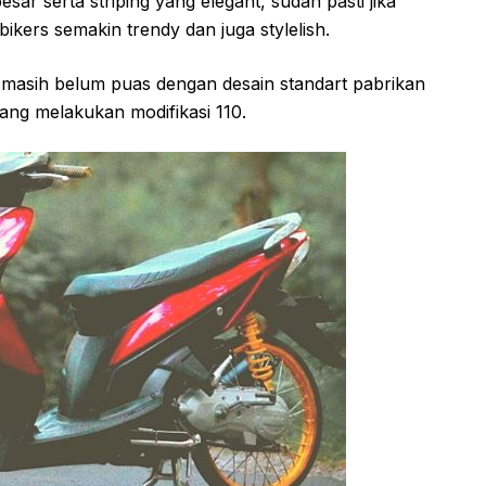
esar serta striping yang elegant, sudah pasti jika
kers semakin trendy dan juga stylelish.
 masih belum puas dengan desain standart pabrikan
ng melakukan modifikasi 110.