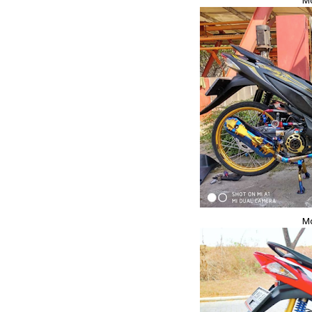
Mo
Mo