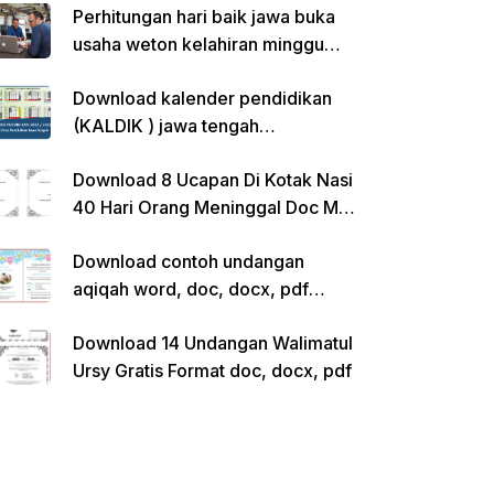
Perhitungan hari baik jawa buka
usaha weton kelahiran minggu
pon
Download kalender pendidikan
(KALDIK ) jawa tengah
2022/2023 pdf
Download 8 Ucapan Di Kotak Nasi
40 Hari Orang Meninggal Doc Ms.
Word Siap Edit
Download contoh undangan
aqiqah word, doc, docx, pdf
kosong siap edit
Download 14 Undangan Walimatul
Ursy Gratis Format doc, docx, pdf