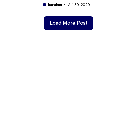
Tahun 2022
kanalmu
Mei 30, 2020
Load More Post