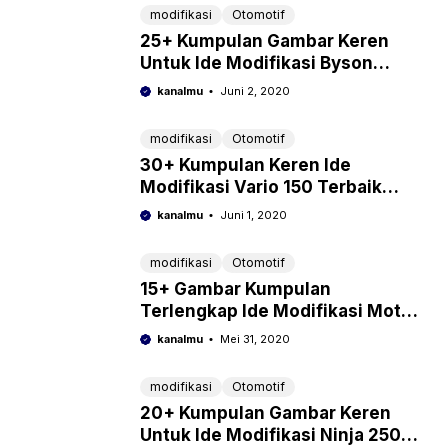
modifikasi
Otomotif
25+ Kumpulan Gambar Keren
Untuk Ide Modifikasi Byson
TerGokil 2022
kanalmu
Juni 2, 2020
modifikasi
Otomotif
30+ Kumpulan Keren Ide
Modifikasi Vario 150 Terbaik
2022
kanalmu
Juni 1, 2020
modifikasi
Otomotif
15+ Gambar Kumpulan
Terlengkap Ide Modifikasi Motor
CB150R Paling Gokil 2022
kanalmu
Mei 31, 2020
modifikasi
Otomotif
20+ Kumpulan Gambar Keren
Untuk Ide Modifikasi Ninja 250