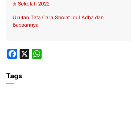
di Sekolah 2022
Urutan Tata Cara Sholat Idul Adha dan
Bacaannya
F
X
W
a
h
c
at
Tags
e
s
b
A
o
p
o
p
k