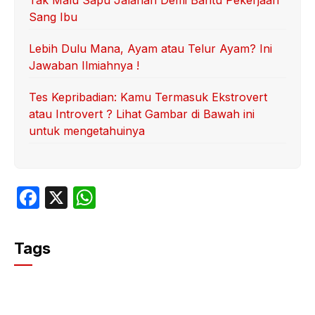
Tak Malu Sapu Jalanan Demi Bantu Pekerjaan
Sang Ibu
Lebih Dulu Mana, Ayam atau Telur Ayam? Ini
Jawaban Ilmiahnya !
Tes Kepribadian: Kamu Termasuk Ekstrovert
atau Introvert ? Lihat Gambar di Bawah ini
untuk mengetahuinya
F
X
W
a
h
c
at
Tags
e
s
b
A
o
p