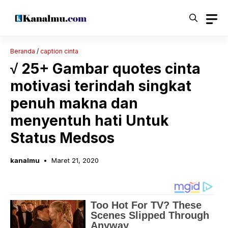
Langsung
ke
isi
Beranda
/
caption cinta
√ 25+ Gambar quotes cinta
motivasi terindah singkat
penuh makna dan
menyentuh hati Untuk
Status Medsos
kanalmu
Maret 21, 2020