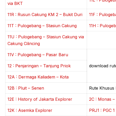
11E : Puloge
via BKT
11R : Rusun Cakung KM 2 – Bukit Duri
11F : Puloge
11T : Pulogebang – Stasiun Cakung
11H : Pulogeb
11U : Pulogebang – Stasiun Cakung via
Cakung Cilincing
11V : Pulogebang – Pasar Baru
12 : Penjaringan – Tanjung Priok
download rute
12A : Dermaga Kaliadem – Kota
12B : Pluit – Senen
Rute Khusus
12E : History of Jakarta Explorer
2C : Monas 
12K : Asemka Explorer
PRJ1 : PGC 1