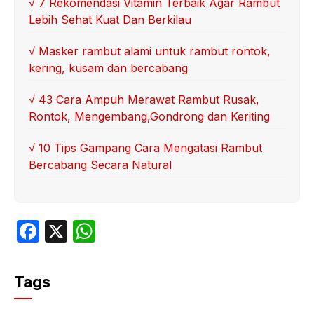
√ 7 Rekomendasi Vitamin Terbaik Agar Rambut
Lebih Sehat Kuat Dan Berkilau
√ Masker rambut alami untuk rambut rontok,
kering, kusam dan bercabang
√ 43 Cara Ampuh Merawat Rambut Rusak,
Rontok, Mengembang,Gondrong dan Keriting
√ 10 Tips Gampang Cara Mengatasi Rambut
Bercabang Secara Natural
F
X
W
a
h
c
at
Tags
e
s