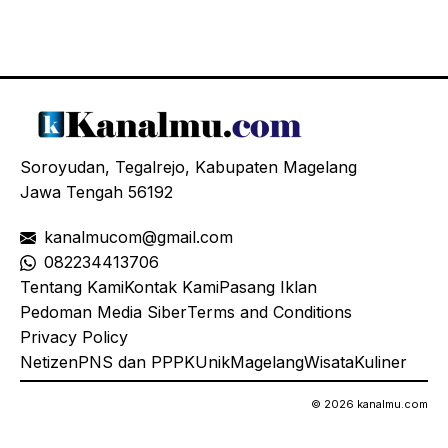
Soroyudan, Tegalrejo, Kabupaten Magelang
Jawa Tengah 56192
kanalmucom@gmail.com
08
2234413706
Tentang Kami
Kontak Kami
Pasang Iklan
Pedoman Media Siber
Terms and Conditions
Privacy Policy
Netizen
PNS dan PPPK
Unik
Magelang
Wisata
Kuliner
© 2026 kanalmu.com