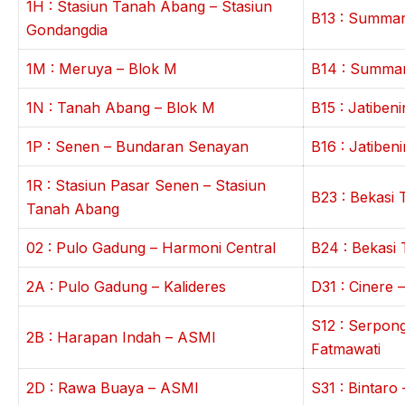
1H : Stasiun Tanah Abang – Stasiun
B13 : Summar
Gondangdia
1M : Meruya – Blok M
B14 : Summar
1N : Tanah Abang – Blok M
B15 : Jatiben
1P : Senen – Bundaran Senayan
B16 : Jatiben
1R : Stasiun Pasar Senen – Stasiun
B23 : Bekasi 
Tanah Abang
02 : Pulo Gadung – Harmoni Central
B24 : Bekasi 
2A : Pulo Gadung – Kalideres
D31 : Cinere 
S12 : Serpon
2B : Harapan Indah – ASMI
Fatmawati
2D : Rawa Buaya – ASMI
S31 : Bintaro