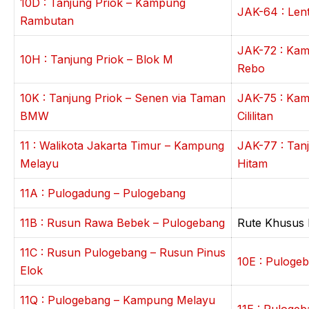
10D : Tanjung Priok – Kampung
JAK-64 : Len
Rambutan
JAK-72 : Ka
10H : Tanjung Priok – Blok M
Rebo
10K : Tanjung Priok – Senen via Taman
JAK-75 : Kam
BMW
Cililitan
11 : Walikota Jakarta Timur – Kampung
JAK-77 : Tan
Melayu
Hitam
11A : Pulogadung – Pulogebang
11B : Rusun Rawa Bebek – Pulogebang
Rute Khusus
11C : Rusun Pulogebang – Rusun Pinus
10E : Pulogeb
Elok
11Q : Pulogebang – Kampung Melayu