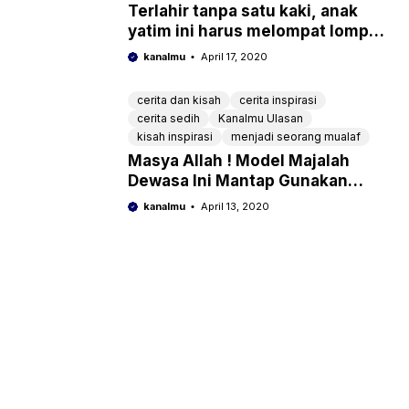
Terlahir tanpa satu kaki, anak
yatim ini harus melompat lompat
untuk pergi ke sekolah –
kanalmu
April 17, 2020
Sungguh Mengisnpirasi
cerita dan kisah
cerita inspirasi
cerita sedih
Kanalmu Ulasan
kisah inspirasi
menjadi seorang mualaf
Masya Allah ! Model Majalah
Dewasa Ini Mantap Gunakan
Hijab & Jadi Mualaf Meski Banjir
kanalmu
April 13, 2020
Cibiran Hingga Ditinggalkan
Ratusan Ribu Penggemarnya