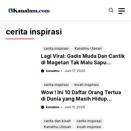
Langsung
ke
isi
cerita inspirasi
cerita inspirasi
Kanalmu Ulasan
Lagi Viral: Gadis Muda Dan Cantik
di Magetan Tak Malu Sapu
Jalanan Demi Bantu Pekerjaan
kanalmu
Juni 17, 2020
Sang Ibu
cerita inspirasi
kisah inspirasi
Wow ! Ini 10 Daftar Orang Tertua
di Dunia yang Masih Hidup
Sampai Tahun 2021
kanalmu
Juni 11, 2020
cerita dan kisah
cerita inspirasi
Kanalmu Ulasan
kisah inspirasi