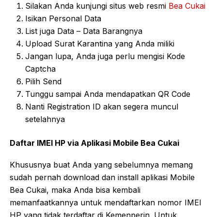
Silakan Anda kunjungi situs web resmi
Bea Cukai
Isikan Personal Data
List juga Data – Data Barangnya
Upload Surat Karantina yang Anda miliki
Jangan lupa, Anda juga perlu mengisi Kode
Captcha
Pilih Send
Tunggu sampai Anda mendapatkan QR Code
Nanti Registration ID akan segera muncul
setelahnya
Daftar IMEI HP via Aplikasi Mobile Bea Cukai
Khususnya buat Anda yang sebelumnya memang
sudah pernah download dan install aplikasi Mobile
Bea Cukai, maka Anda bisa kembali
memanfaatkannya untuk mendaftarkan nomor IMEI
HP yang tidak terdaftar di Kemenperin. Untuk