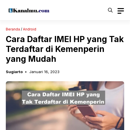
Langsung
ke
isi
Beranda
/
Android
Cara Daftar IMEI HP yang Tak
Terdaftar di Kemenperin
yang Mudah
Sugiarto
Januari 16, 2023