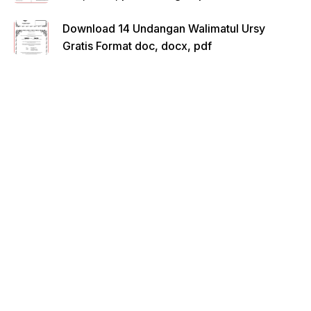
Download 14 Undangan Walimatul Ursy
Gratis Format doc, docx, pdf