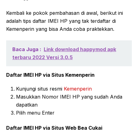
Kembali ke pokok pembahasan di awal, berikut ini
adalah tips daftar IMEI HP yang tak terdaftar di
Kemenperin yang bisa Anda coba praktekkan.
Baca Juga :
Link download happymod apk
terbaru 2022 Versi 3.0.5
Daftar IMEI HP via Situs Kemenperin
Kunjungi situs resmi
Kemenperin
Masukkan Nomor IMEI HP yang sudah Anda
dapatkan
Pilih menu Enter
Daftar IMEI HP via Situs Web Bea Cukai