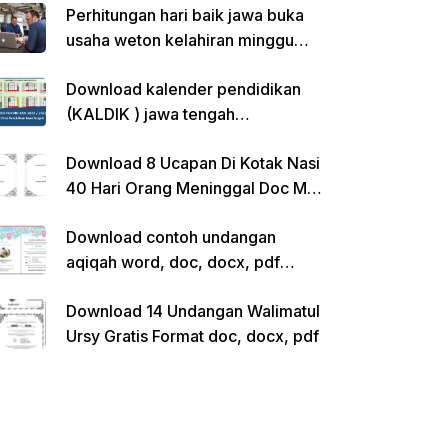
Perhitungan hari baik jawa buka
usaha weton kelahiran minggu
pon
Download kalender pendidikan
(KALDIK ) jawa tengah
2022/2023 pdf
Download 8 Ucapan Di Kotak Nasi
40 Hari Orang Meninggal Doc Ms.
Word Siap Edit
Download contoh undangan
aqiqah word, doc, docx, pdf
kosong siap edit
Download 14 Undangan Walimatul
Ursy Gratis Format doc, docx, pdf