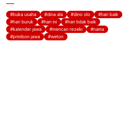
e
s
b
A
buka usaha
dina ala
dino olo
hari baik
o
p
hari buruk
hari ini
hari tidak baik
kalender jawa
mencari rezeki
nama
o
p
primbon jawa
weton
k