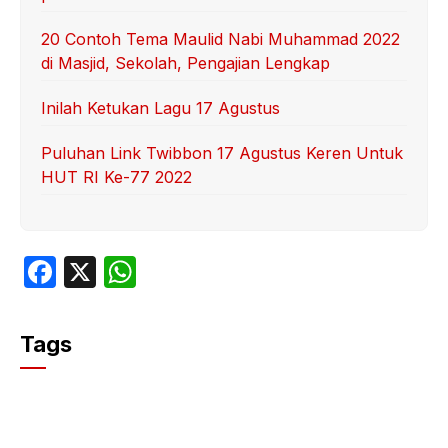
20 Contoh Tema Maulid Nabi Muhammad 2022
di Masjid, Sekolah, Pengajian Lengkap
Inilah Ketukan Lagu 17 Agustus
Puluhan Link Twibbon 17 Agustus Keren Untuk
HUT RI Ke-77 2022
F
X
W
a
h
c
at
Tags
e
s
b
A
o
p