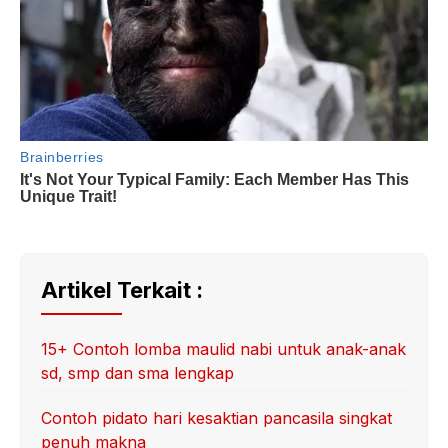
Artikel Terkait :
15+ Contoh lomba maulid nabi untuk anak-anak
sd, smp dan sma lengkap
Contoh pidato hari kesaktian pancasila singkat
penuh makna