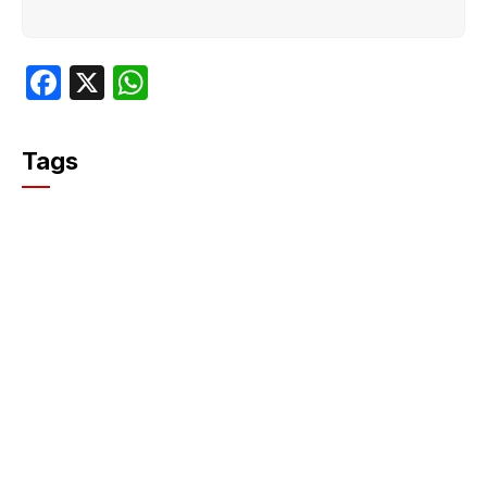
F
X
W
a
h
c
at
Tags
e
s
b
A
o
p
o
p
k