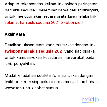
Adapun rekomendasi kelima link twibon peringatan
hari aids sedunia 1 desember karya dari adhikaryaid,
untuk menggunakan secara gratis bisa melalui link [
selamat hari aids sedunia 2021 twibbonize
]
Akhir Kata
Demikian ulasan team kanalmu terkait dengan link
twibbon hari aids sedunia 2021
yang siap dipakai
untuk kampanyekan kesadaran masyarakat pada
jenis penyakit ini.
Mudah-mudahan sedikit informasi terkait dengan
twibbon keren siap pakai ini bisa menjadi tambahan
wawasan untuk sobat semua.