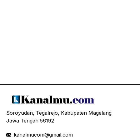
Soroyudan, Tegalrejo, Kabupaten Magelang
Jawa Tengah 56192
kanalmucom@gmail.com