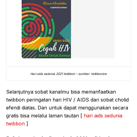
Hari aids sedunia 2021 twibbon – sumber: twibbonize
Selanjutnya sobat kanalmu bisa memanfaatkan
twibbon peringatan hari HIV / AIDS dari sobat cholid
efendi diatas. Dan untuk dapat menggunakan secara
gratis bisa melalui laman tautan [
hari aids sedunia
twibbon
]