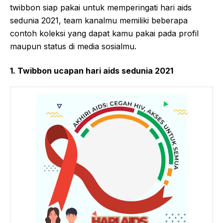
twibbon siap pakai untuk memperingati hari aids
sedunia 2021, team kanalmu memiliki beberapa
contoh koleksi yang dapat kamu pakai pada profil
maupun status di media sosialmu.
1. Twibbon ucapan hari aids sedunia 2021